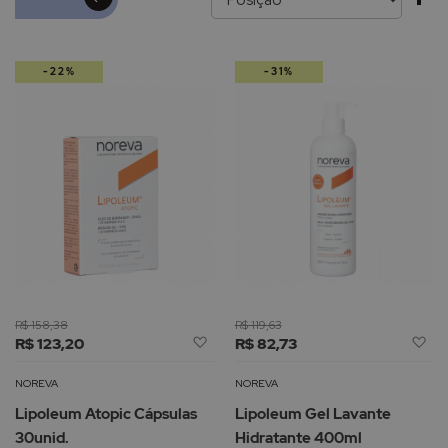
pa
-22%
-31%
de
R$ 158,38
R$ 119,63
Adicionar
Ad
R$ 123,20
R$ 82,73
à
à
Lista
Li
NOREVA
NOREVA
de
d
Lipoleum Atopic Cápsulas
Lipoleum Gel Lavante
Desejos
De
30unid.
Hidratante 400ml