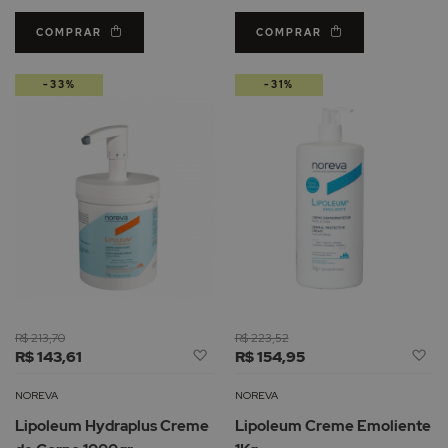
COMPRAR
COMPRAR
-33%
-31%
R$ 213,70
R$ 223,52
Adicionar
Ad
R$ 143,61
R$ 154,95
à
à
Lista
Li
NOREVA
NOREVA
de
d
Lipoleum Hydraplus Creme
Lipoleum Creme Emoliente
Desejos
De