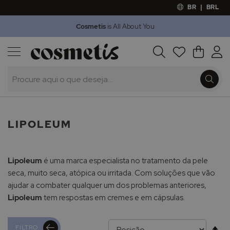
BR
|
BRL
Cosmetis
is All About You
Outlet
Procura
O Meu 
Marcas
Presentes
Minoxicapil
LIPOLEUM
Lipoleum
é uma marca especialista no tratamento da pele
seca, muito seca, atópica ou irritada. Com soluções que vão
ajudar a combater qualquer um dos problemas anteriores,
Lipoleum
tem respostas em cremes e em cápsulas.
Al
FILTRO