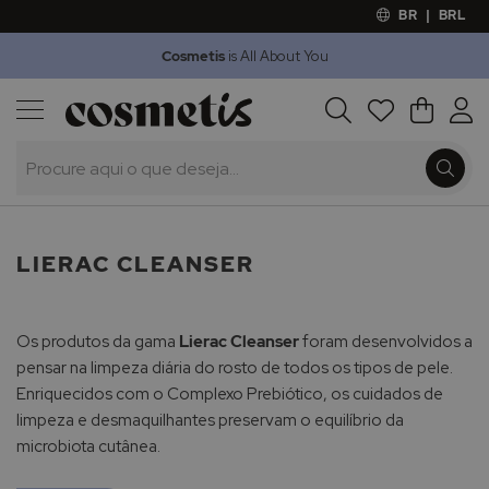
BR
|
BRL
Cosmetis
is All About You
Outlet
Procura
O Meu 
Marcas
Presentes
Minoxicapil
LIERAC CLEANSER
Os produtos da gama
Lierac Cleanser
foram desenvolvidos a
pensar na limpeza diária do rosto de todos os tipos de pele.
Enriquecidos com o Complexo Prebiótico, os cuidados de
limpeza e desmaquilhantes preservam o equilíbrio da
microbiota cutânea.