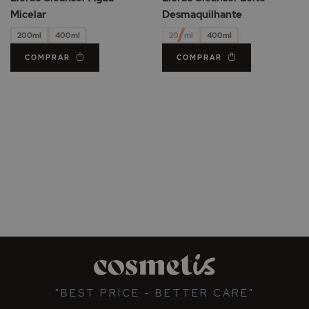
Desejos
De
Micelar
Desmaquilhante
200ml
400ml
200ml
400ml
COMPRAR
COMPRAR
"BEST PRICE - BETTER CARE"