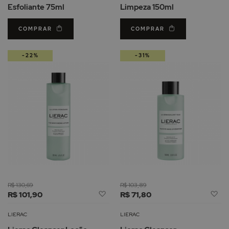
Esfoliante 75ml
Limpeza 150ml
COMPRAR
COMPRAR
-22%
-31%
R$ 130,69
R$ 103,89
Adicionar
Ad
R$ 101,90
R$ 71,80
à
à
Lista
Li
LIERAC
LIERAC
de
d