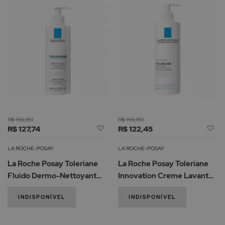
R$ 156,80
R$ 156,80
Adicionar
Ad
R$ 127,74
R$ 122,45
à
à
Lista
Li
LA ROCHE-POSAY
LA ROCHE-POSAY
de
d
La Roche Posay Toleriane
La Roche Posay Toleriane
Desejos
De
Fluido Dermo-Nettoyant
Innovation Creme Lavante
400ml
400ml
INDISPONÍVEL
INDISPONÍVEL