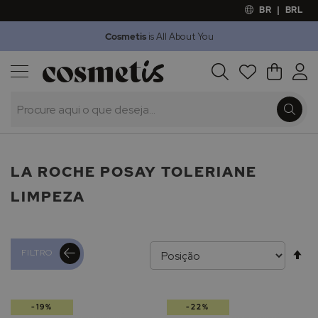
BR
|
BRL
Cosmetis
is All About You
Outlet
Procura
O Meu 
Marcas
Presentes
Minoxicapil
LA ROCHE POSAY TOLERIANE
LIMPEZA
Al
FILTRO
pa
-19%
-22%
de