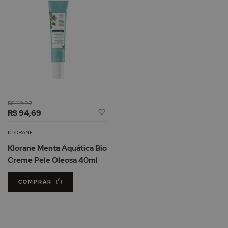
R$ 119,97
Adicionar
R$ 94,69
à
Lista
KLORANE
de
Klorane Menta Aquática Bio
Desejos
Creme Pele Oleosa 40ml
COMPRAR