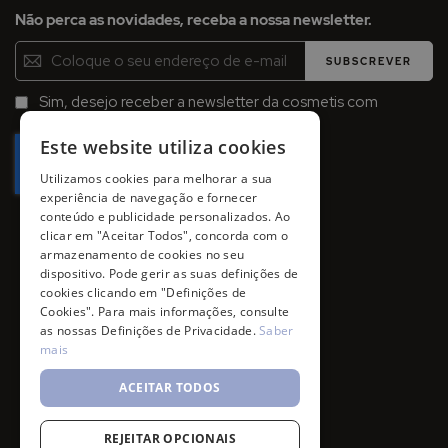
Não perca as novidades, receba a nossa newsletter.
Inscreva-
SUBSCREVER
se
na
Sim, desejo receber a newsletter da cosmetis com
Newsletter:
promoções, campanhas e novidades.
Este website utiliza cookies
Utilizamos cookies para melhorar a sua
experiência de navegação e fornecer
conteúdo e publicidade personalizados. Ao
clicar em "Aceitar Todos", concorda com o
armazenamento de cookies no seu
dispositivo. Pode gerir as suas definições de
cookies clicando em "Definições de
Cookies". Para mais informações, consulte
as nossas Definições de Privacidade.
Saber
mais
ACEITAR TODOS
REJEITAR OPCIONAIS