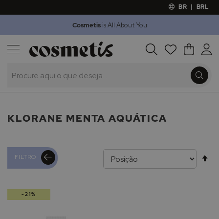
BR
|
BRL
Cosmetis
is All About You
Outlet
Procura
O Meu 
Marcas
Presentes
Minoxicapil
KLORANE MENTA AQUÁTICA
Al
FILTRO
pa
-21%
de