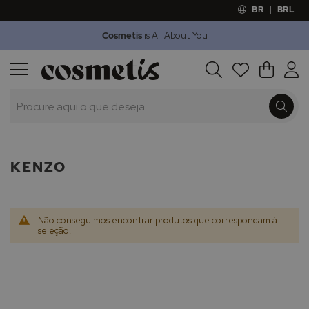
BR
|
BRL
Cosmetis
is All About You
Outlet
Procura
O Meu 
Marcas
Presentes
Minoxicapil
KENZO
Não conseguimos encontrar produtos que correspondam à
seleção.