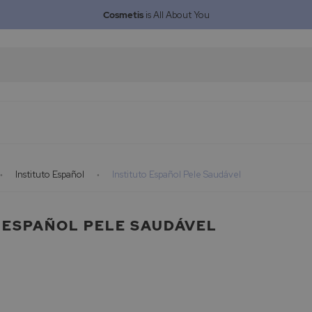
Cosmetis
is All About You
Instituto Español
Instituto Español Pele Saudável
 ESPAÑOL PELE SAUDÁVEL