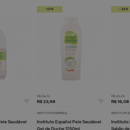
-10%
-36%
R$ 26,73
R$ 25,29
Adicionar
Adicionar
R$ 23,98
R$ 16,08
à
à
Lista
Lista
INSTITUTO ESPAÑOL
INSTITUTO 
de
de
Pele Saudável
Instituto Español Pele Saudável
Instituto
Desejos
Desejos
Gel de Duche 1250ml
Sabão d