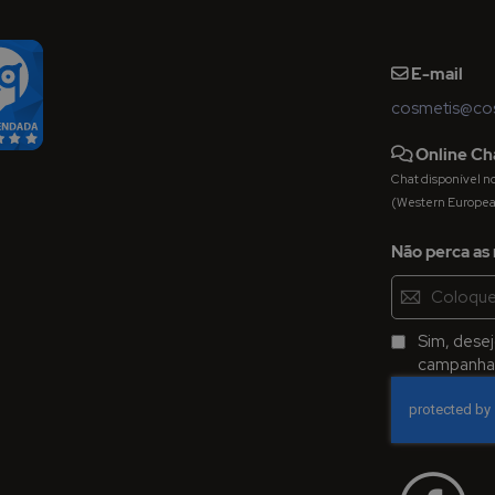
E-mail
cosmetis@cos
Online Ch
Chat disponível nos 
(Western Europe
Não perca as 
Inscreva-
se
na
Sim, dese
Newsletter:
campanhas