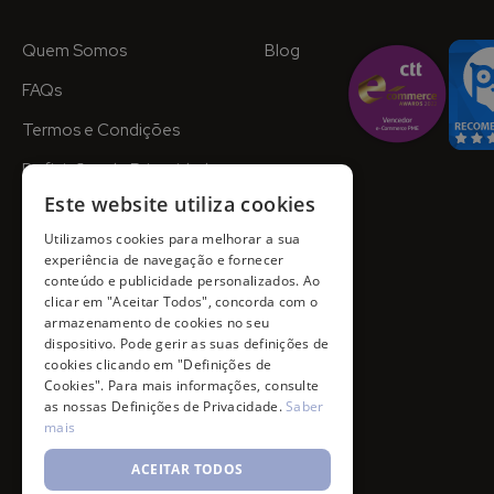
Quem Somos
Blog
FAQs
Termos e Condições
Definições de Privacidade
Este website utiliza cookies
Utilizamos cookies para melhorar a sua
experiência de navegação e fornecer
conteúdo e publicidade personalizados. Ao
clicar em "Aceitar Todos", concorda com o
armazenamento de cookies no seu
dispositivo. Pode gerir as suas definições de
cookies clicando em "Definições de
Cookies". Para mais informações, consulte
as nossas Definições de Privacidade.
Saber
mais
ACEITAR TODOS