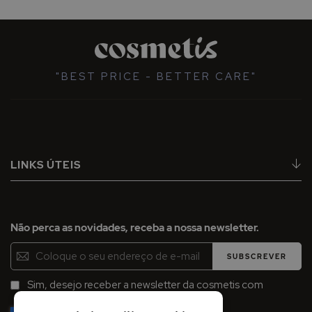
"BEST PRICE - BETTER CARE"
LINKS ÚTEIS
Não perca as novidades, receba a nossa newsletter.
Inscreva-
SUBSCREVER
se
na
Sim, desejo receber a newsletter da cosmetis com
Newsletter:
promoções, campanhas e novidades.