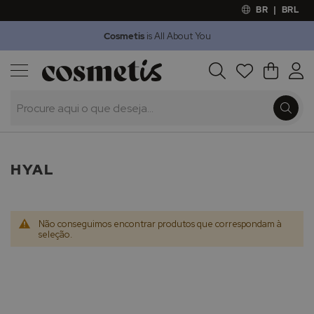
BR
|
BRL
Cosmetis
is All About You
Outlet
Procura
O Meu 
Marcas
Presentes
Minoxicapil
HYAL
Não conseguimos encontrar produtos que correspondam à
seleção.