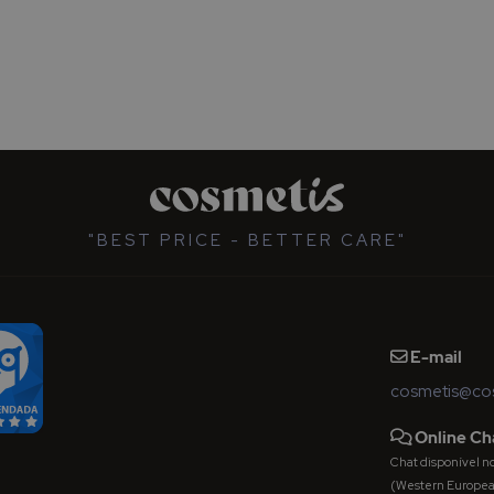
"BEST PRICE - BETTER CARE"
E-mail
cosmetis@cos
Online Ch
Chat disponível nos 
(Western Europe