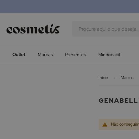
Outlet
Marcas
Presentes
Procura
Minoxicapil
Outlet
Marcas
Presentes
Minoxicapil
Início
Marcas
GENABELL
Não conseguimo