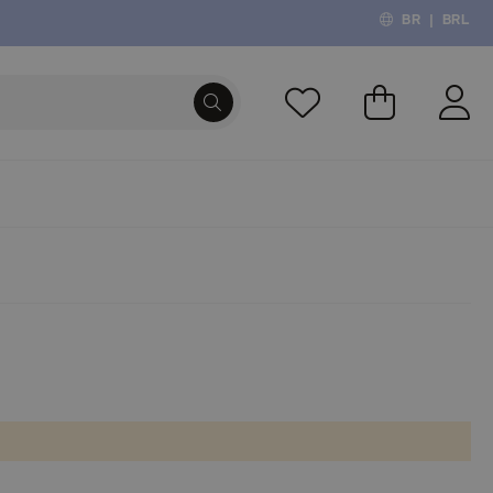
BR
|
BRL
O Meu Carri
PROCURA