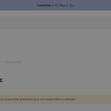
Cosmetis
is All About You
Genabelle
E
s encontrar produtos que correspondam à seleção.