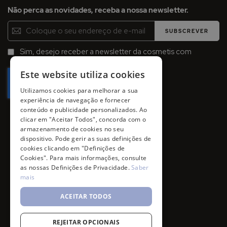
Não perca as novidades, receba a nossa newsletter.
Inscreva-
SUBSCREVER
se
na
Sim, desejo receber a newsletter da cosmetis com
Newsletter:
promoções, campanhas e novidades.
Este website utiliza cookies
Utilizamos cookies para melhorar a sua
experiência de navegação e fornecer
conteúdo e publicidade personalizados. Ao
clicar em "Aceitar Todos", concorda com o
armazenamento de cookies no seu
dispositivo. Pode gerir as suas definições de
cookies clicando em "Definições de
Cookies". Para mais informações, consulte
as nossas Definições de Privacidade.
Saber
mais
ACEITAR TODOS
REJEITAR OPCIONAIS