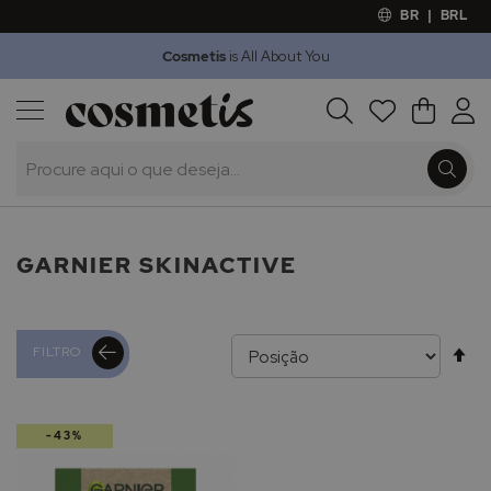
BR
|
BRL
Cosmetis
is All About You
Outlet
Procura
O Meu 
Marcas
Presentes
Minoxicapil
GARNIER SKINACTIVE
Al
FILTRO
pa
-43%
de