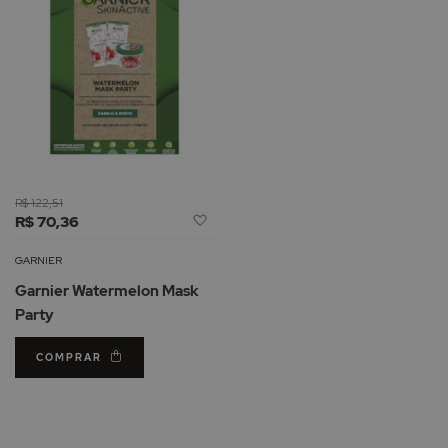
R$ 122,51
Adicionar
R$ 70,36
à
Lista
GARNIER
de
Garnier Watermelon Mask
Desejos
Party
COMPRAR