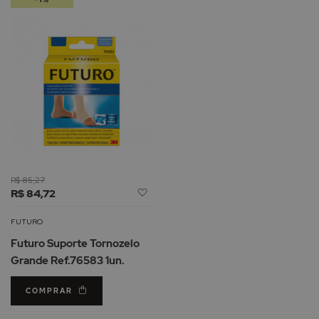
de
R$ 85,27
Adicionar
R$ 84,72
à
Lista
FUTURO
de
Futuro Suporte Tornozelo
Desejos
Grande Ref.76583 1un.
COMPRAR