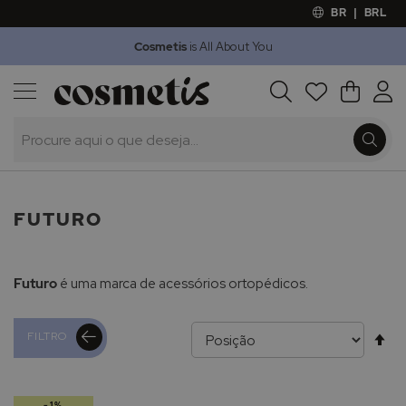
BR
|
BRL
Cosmetis
is All About You
Outlet
Procura
O Meu 
Marcas
Presentes
Minoxicapil
FUTURO
Futuro
é uma marca de acessórios ortopédicos.
Al
FILTRO
pa
-1%