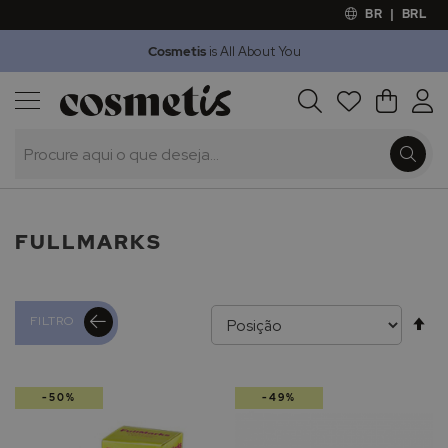
BR
|
BRL
Cosmetis
is All About You
Outlet
Procura
O Meu 
Marcas
Presentes
Minoxicapil
FULLMARKS
Al
FILTRO
pa
-50%
-49%
de