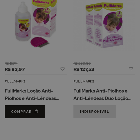
R$ 167,11
R$ 250,80
Adicionar
Ad
R$ 83,97
R$ 127,53
à
à
Lista
Li
FULLMARKS
FULLMARKS
de
d
FullMarks Loção Anti-
FullMarks Anti-Piolhos e
Desejos
De
Piolhos e Anti-Lêndeas
Anti-Lêndeas Duo Loção
100ml
2x100ml
COMPRAR
INDISPONÍVEL