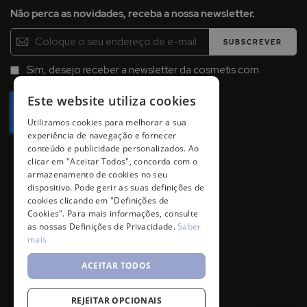
Não perca as novidades, receba a nossa newsletter.
Inscreva-
SUBSCREVER
se
na
Sim, desejo receber a newsletter da cosmetis com
Newsletter:
promoções, campanhas e novidades.
Este website utiliza cookies
Utilizamos cookies para melhorar a sua
experiência de navegação e fornecer
conteúdo e publicidade personalizados. Ao
clicar em "Aceitar Todos", concorda com o
armazenamento de cookies no seu
dispositivo. Pode gerir as suas definições de
cookies clicando em "Definições de
Cookies". Para mais informações, consulte
as nossas Definições de Privacidade.
Saber
mais
ACEITAR TODOS
REJEITAR OPCIONAIS