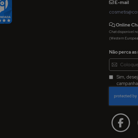
E-mail
cosmetis@cos
Online Ch
Chat disponível nos 
(Western Europe
Não perca as 
Inscreva-
se
na
Sim, dese
Newsletter:
campanhas