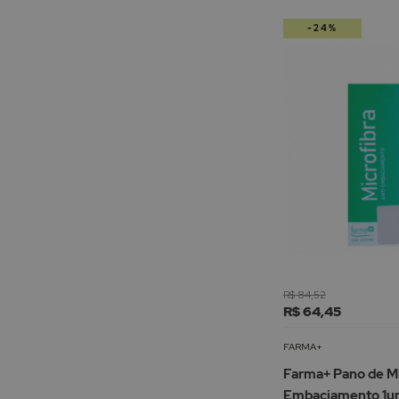
-24%
R$ 84,52
R$ 64,45
FARMA+
Farma+ Pano de Mi
Embaciamento 1un