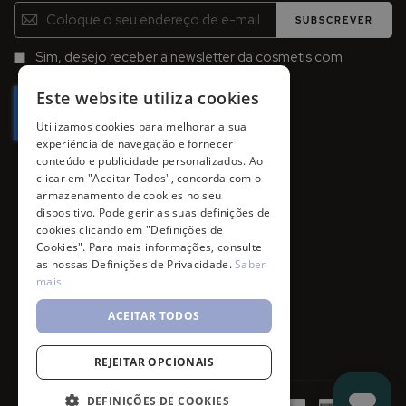
Inscreva-
SUBSCREVER
se
na
Sim, desejo receber a newsletter da cosmetis com
Newsletter:
promoções, campanhas e novidades.
Este website utiliza cookies
Utilizamos cookies para melhorar a sua
experiência de navegação e fornecer
conteúdo e publicidade personalizados. Ao
clicar em "Aceitar Todos", concorda com o
armazenamento de cookies no seu
dispositivo. Pode gerir as suas definições de
cookies clicando em "Definições de
Cookies". Para mais informações, consulte
as nossas Definições de Privacidade.
Saber
mais
ACEITAR TODOS
REJEITAR OPCIONAIS
DEFINIÇÕES DE COOKIES