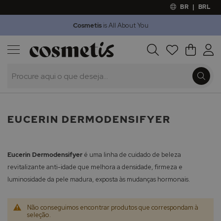
BR
|
BRL
Cosmetis
is All About You
Outlet
Procura
O Meu 
Marcas
Presentes
Minoxicapil
EUCERIN DERMODENSIFYER
Eucerin Dermodensifyer
é uma linha de cuidado de beleza
revitalizante anti-idade que melhora a densidade, firmeza e
luminosidade da pele madura, exposta às mudanças hormonais.
Não conseguimos encontrar produtos que correspondam à
seleção.