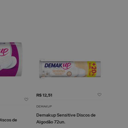
Adicionar
R$ 12,51
Adicionar
à
à
Lista
DEMAKUP
Lista
de
Demakup Sensitive Discos de
de
Desejos
iscos de
Algodão 72un.
Desejos