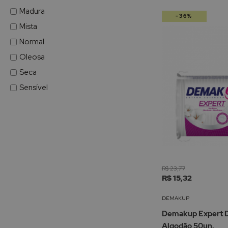
Madura
-36%
Mista
Normal
Oleosa
Seca
Sensível
R$ 23,77
R$ 15,32
DEMAKUP
Demakup Expert D
Algodão 50un.