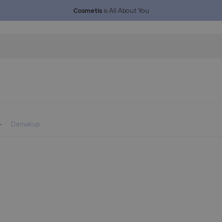
Cosmetis
is All About You
Demakup