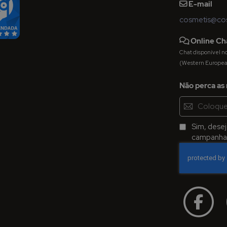
E-mail
cosmetis@cos
Online Ch
Chat disponível nos 
(Western Europe
Não perca as 
Inscreva-
se
na
Sim, dese
Newsletter:
campanhas