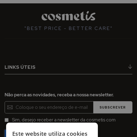
"BEST PRICE - BETTER CARE"
LINKS ÚTEIS
Não perca as novidades, receba a nossa newsletter.
Inscreva-
SUBSCREVER
se
na
Sim, desejo receber a newsletter da cosmetis com
Newsletter:
promoções, campanhas e novidades.
Este website utiliza cookies