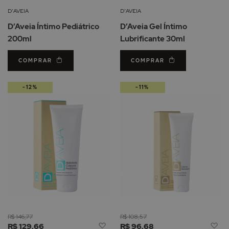
Lista
Li
D'AVEIA
D'AVEIA
de
d
D’Aveia Íntimo Pediátrico
D’Aveia Gel Íntimo
Desejos
De
200ml
Lubrificante 30ml
COMPRAR
COMPRAR
-12%
-11%
R$ 146,77
R$ 108,57
Adicionar
Ad
R$ 129,66
R$ 96,68