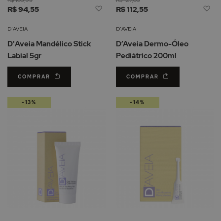
R$ 105,95
R$ 127,05
Adicionar
Ad
R$ 94,55
R$ 112,55
à
à
Lista
Li
D'AVEIA
D'AVEIA
de
d
D'Aveia Mandélico Stick
D’Aveia Dermo-Óleo
Desejos
De
Labial 5gr
Pediátrico 200ml
COMPRAR
COMPRAR
-13%
-14%