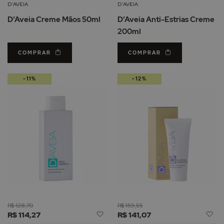
Lista
Li
D'AVEIA
D'AVEIA
de
d
D’Aveia Creme Mãos 50ml
D’Aveia Anti-Estrias Creme
Desejos
De
200ml
COMPRAR
COMPRAR
-11%
-12%
R$ 128,70
R$ 159,55
Adicionar
Ad
R$ 114,27
R$ 141,07
à
à