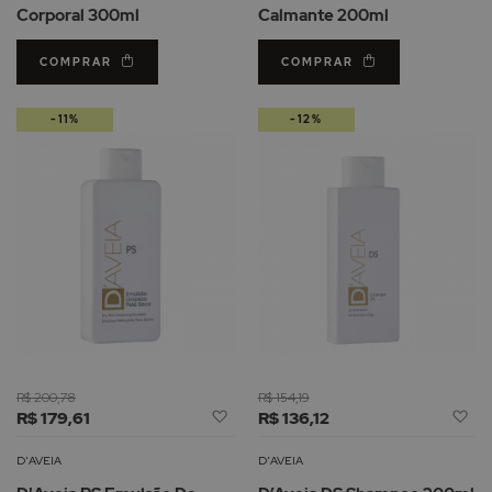
Corporal 300ml
Calmante 200ml
COMPRAR
COMPRAR
-11%
-12%
R$ 200,78
R$ 154,19
Adicionar
Ad
R$ 179,61
R$ 136,12
à
à
Lista
Li
D'AVEIA
D'AVEIA
de
d