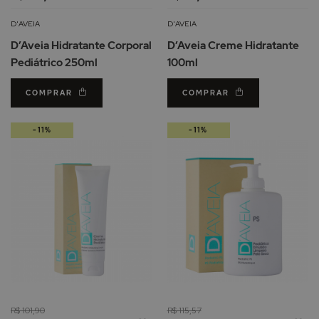
à
à
Lista
Li
D'AVEIA
D'AVEIA
de
d
D’Aveia Hidratante Corporal
D’Aveia Creme Hidratante
Desejos
De
Pediátrico 250ml
100ml
COMPRAR
COMPRAR
-11%
-11%
R$ 101,90
R$ 115,57