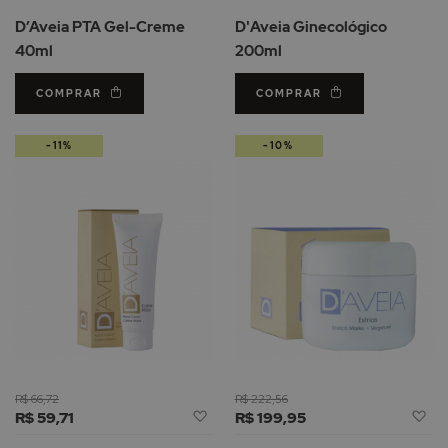
de
d
D’Aveia PTA Gel-Creme
D'Aveia Ginecológico
Desejos
De
40ml
200ml
COMPRAR
COMPRAR
-11%
-10%
R$ 66,72
R$ 222,56
Adicionar
Ad
R$ 59,71
R$ 199,95
à
à