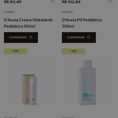
Adicionar
Ad
R$ 90,49
R$ 102,86
à
à
Lista
Li
D'AVEIA
D'AVEIA
de
d
D’Aveia Creme Hidratante
D’Aveia PS Pediátrico
Desejos
De
Pediátrico 100ml
300ml
COMPRAR
COMPRAR
-11%
-11%