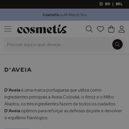
BR
|
BRL
Cosmetis
is All About You
Outlet
Procura
O Meu 
Marcas
Presentes
Minoxicapil
D'AVEIA
D'Aveia
é uma marca portuguesa que utiliza como
ingredientes principais a Aveia Coloidal, o Arroz e o Milho.
Aliados, os três ingredientes fazem de todos os cuidados
D'Aveia
óptimos para reforçar as defesas da pele e devolver
o equilíbrio fisiológico.