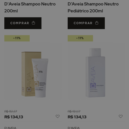
de
d
D'Aveia Shampoo Neutro
D’Aveia Shampoo Neutro
Desejos
De
200ml
Pediátrico 200ml
COMPRAR
COMPRAR
-11%
-11%
R$ 151,17
R$ 151,17
Adicionar
Ad
R$ 134,13
R$ 134,13
à
à
Lista
Li
D'AVEIA
D'AVEIA