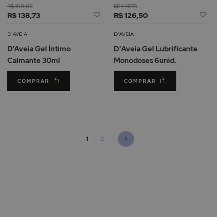
R$ 158,86
R$ 147,73
Adicionar
Ad
R$ 138,73
R$ 126,50
à
à
Lista
Li
D'AVEIA
D'AVEIA
de
d
D’Aveia Gel Íntimo
D'Aveia Gel Lubrificante
Desejos
De
Calmante 30ml
Monodoses 6unid.
COMPRAR
COMPRAR
Página
Está de momento a ler a página
Página
Página
Seguinte
1
2