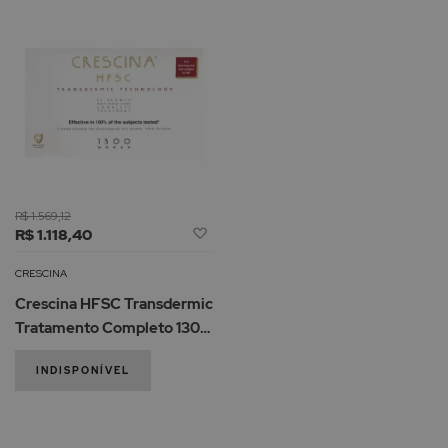
R$ 1.569,12
Adicionar
R$ 1.118,40
à
Lista
CRESCINA
de
Crescina HFSC Transdermic
Desejos
Tratamento Completo 1300
Mulher 10+10amp.
INDISPONÍVEL