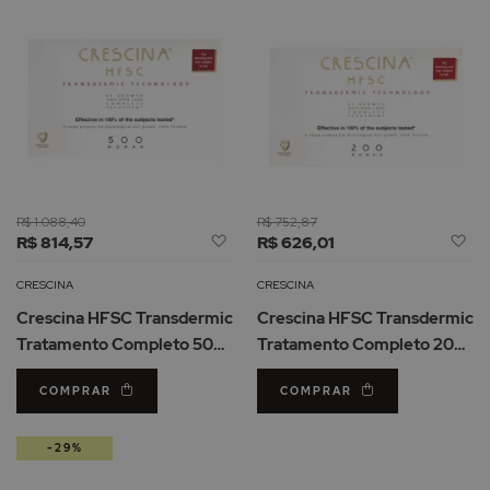
R$ 1.088,40
R$ 752,87
Adicionar
Ad
R$ 814,57
R$ 626,01
à
à
Lista
Li
CRESCINA
CRESCINA
de
d
Crescina HFSC Transdermic
Crescina HFSC Transdermic
Desejos
De
Tratamento Completo 500
Tratamento Completo 200
Mulher 10+10amp.
Mulher 10+10amp.
COMPRAR
COMPRAR
-29%