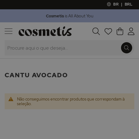
BR
|
BRL
Cosmetis
is All About You
Outlet
Procura
O Meu 
Marcas
Presentes
Minoxicapil
CANTU AVOCADO
Não conseguimos encontrar produtos que correspondam à
seleção.