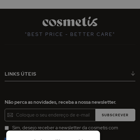
"BEST PRICE - BETTER CARE"
LINKS ÚTEIS
Não perca as novidades, receba a nossa newsletter.
Inscreva-
SUBSCREVER
se
na
Sim, desejo receber a newsletter da cosmetis com
Newsletter:
promoções, campanhas e novidades.