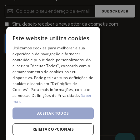
Inscreva-
SUBSCREVER
se
na
Sim, desejo receber a newsletter da cosmetis com
Newsletter:
promoções, campanhas e novidades.
Este website utiliza cookies
Utilizamos cookies para melhorar a sua
experiência de navegação e fornecer
conteúdo e publicidade personalizados. Ao
clicar em "Aceitar Todos", concorda com o
armazenamento de cookies no seu
dispositivo. Pode gerir as suas definições de
cookies clicando em "Definições de
Cookies". Para mais informações, consulte
as nossas Definições de Privacidade.
Saber
mais
ACEITAR TODOS
REJEITAR OPCIONAIS