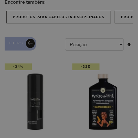
Encontre também:
PRODUTOS PARA CABELOS INDISCIPLINADOS
PRODUT
Al
FILTRO
pa
-34%
-32%
de