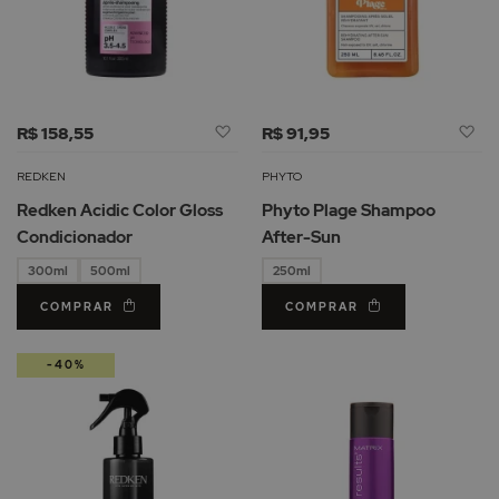
Adicionar
Ad
R$ 158,55
R$ 91,95
à
à
Lista
Li
REDKEN
PHYTO
de
d
Redken Acidic Color Gloss
Phyto Plage Shampoo
Desejos
De
Condicionador
After-Sun
300ml
500ml
250ml
COMPRAR
COMPRAR
-40%