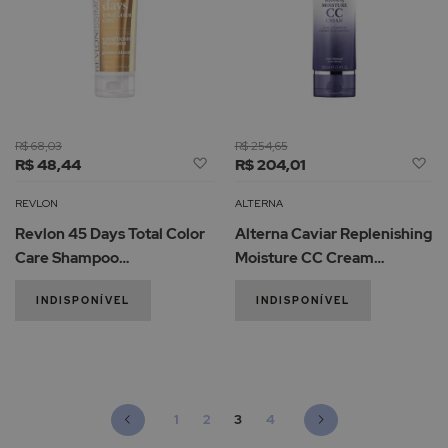
R$ 68,03
R$ 254,65
Adicionar
Ad
R$ 48,44
R$ 204,01
à
à
Lista
Li
REVLON
ALTERNA
de
d
Revlon 45 Days Total Color
Alterna Caviar Replenishing
Desejos
De
Care Shampoo
Moisture CC Cream
Condicionador Cabelos
Hidratante 100ml
INDISPONÍVEL
INDISPONÍVEL
Loiros 275ml
Página
Página
Anterior
Página
Página
Está de momento a ler a página
Página
Página
Seguinte
1
2
3
4