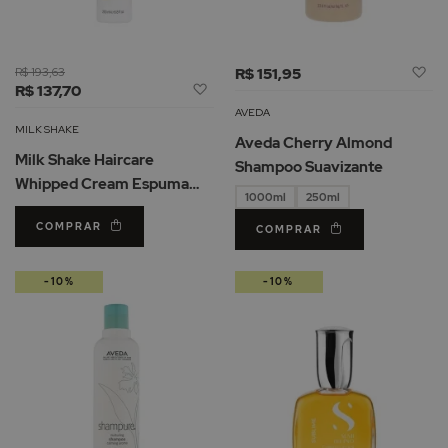
Ad
R$ 193,63
R$ 151,95
Adicionar
R$ 137,70
à
à
Li
AVEDA
Lista
d
MILK SHAKE
Aveda Cherry Almond
de
De
Milk Shake Haircare
Shampoo Suavizante
Desejos
Whipped Cream Espuma
1000ml
250ml
Leave-In 200ml
COMPRAR
COMPRAR
-10%
-10%