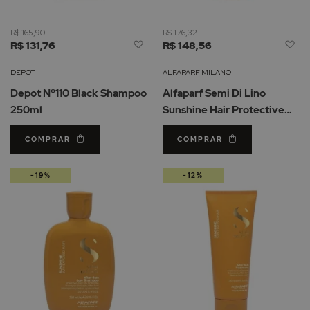
R$ 165,90
R$ 176,32
Adicionar
Ad
R$ 131,76
R$ 148,56
à
à
Lista
Li
DEPOT
ALFAPARF MILANO
de
d
Depot Nº110 Black Shampoo
Alfaparf Semi Di Lino
Desejos
De
250ml
Sunshine Hair Protective
Oil 125ml
COMPRAR
COMPRAR
-19%
-12%