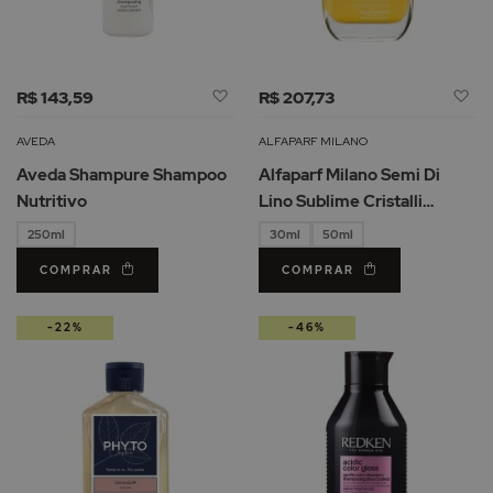
Adicionar
Ad
R$ 143,59
R$ 207,73
à
à
Lista
Li
AVEDA
ALFAPARF MILANO
de
d
Aveda Shampure Shampoo
Alfaparf Milano Semi Di
Desejos
De
Nutritivo
Lino Sublime Cristalli
Liquidi Óleo Iluminador
250ml
30ml
50ml
COMPRAR
COMPRAR
-22%
-46%