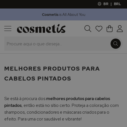
BR
|
BRL
Cosmetis
is All About You
Outlet
Procura
O Meu 
Marcas
Presentes
Minoxicapil
MELHORES PRODUTOS PARA
CABELOS PINTADOS
Se está à procura dos
melhores produtos para cabelos
pintados
, então está no sítio certo. Proteja a coloração com
shampoos, condicionadores e máscaras criados para o
efeito. Para uma cor saudável e vibrante!