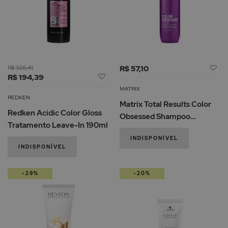
Ad
R$ 326,41
R$ 57,10
Adicionar
R$ 194,39
à
à
Li
MATRIX
Lista
d
REDKEN
Matrix Total Results Color
de
De
Redken Acidic Color Gloss
Obsessed Shampoo
Desejos
Tratamento Leave-In 190ml
Cabelos Pintados 300ml
INDISPONÍVEL
INDISPONÍVEL
-29%
-20%