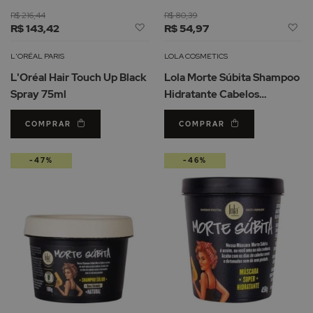
R$ 216,44
R$ 80,39
Adicionar
Ad
R$ 143,42
R$ 54,97
à
à
Lista
Li
L'ORÉAL PARIS
LOLA COSMETICS
de
d
L'Oréal Hair Touch Up Black
Lola Morte Súbita Shampoo
Desejos
De
Spray 75ml
Hidratante Cabelos
Danificados 250ml
COMPRAR
COMPRAR
-47%
-46%