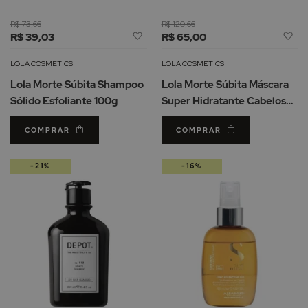
R$ 73,66
R$ 120,66
Adicionar
Ad
R$ 39,03
R$ 65,00
à
à
Lista
Li
LOLA COSMETICS
LOLA COSMETICS
de
d
Lola Morte Súbita Shampoo
Lola Morte Súbita Máscara
Desejos
De
Sólido Esfoliante 100g
Super Hidratante Cabelos
Danificados 450g
COMPRAR
COMPRAR
-21%
-16%