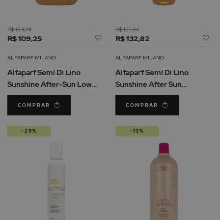
R$ 134,74
R$ 151,44
Adicionar
Ad
R$ 109,25
R$ 132,82
à
à
Lista
Li
ALFAPARF MILANO
ALFAPARF MILANO
de
d
Alfaparf Semi Di Lino
Alfaparf Semi Di Lino
Desejos
De
Sunshine After-Sun Low
Sunshine After Sun
Shampoo 250ml
Treatment Condicionador
COMPRAR
COMPRAR
200ml
-29%
-13%