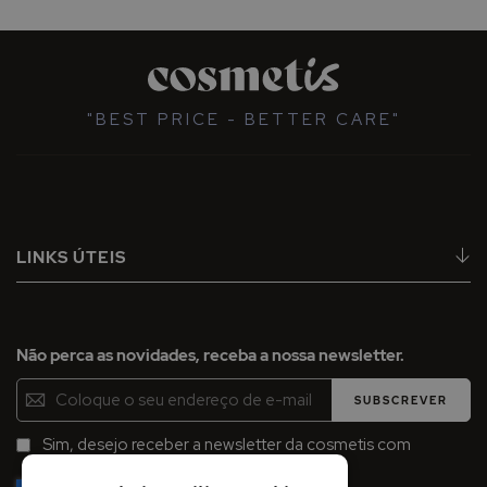
"BEST PRICE - BETTER CARE"
LINKS ÚTEIS
Não perca as novidades, receba a nossa newsletter.
Inscreva-
SUBSCREVER
se
na
Sim, desejo receber a newsletter da cosmetis com
Newsletter:
promoções, campanhas e novidades.