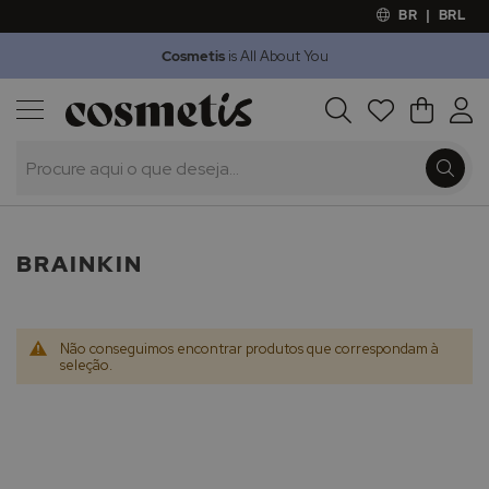
BR
|
BRL
Cosmetis
is All About You
Outlet
Procura
O Meu 
Marcas
Presentes
Minoxicapil
BRAINKIN
Não conseguimos encontrar produtos que correspondam à
seleção.