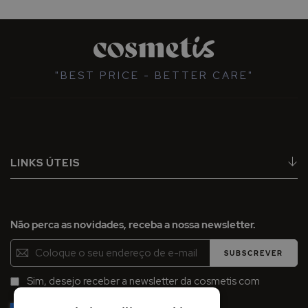
"BEST PRICE - BETTER CARE"
LINKS ÚTEIS
Não perca as novidades, receba a nossa newsletter.
Inscreva-
SUBSCREVER
se
na
Sim, desejo receber a newsletter da cosmetis com
Newsletter:
promoções, campanhas e novidades.