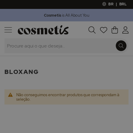
BR
|
BRL
Cosmetis
is All About You
Outlet
Procura
O Meu 
Marcas
Presentes
Minoxicapil
BLOXANG
Não conseguimos encontrar produtos que correspondam à
seleção.