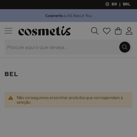
BR
|
BRL
Cosmetis
is All About You
Outlet
Procura
O Meu 
Marcas
Presentes
Minoxicapil
BEL
Não conseguimos encontrar produtos que correspondam à
seleção.