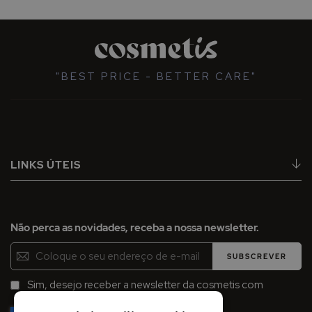
"BEST PRICE - BETTER CARE"
LINKS ÚTEIS
Não perca as novidades, receba a nossa newsletter.
Inscreva-
SUBSCREVER
se
na
Sim, desejo receber a newsletter da cosmetis com
Newsletter:
promoções, campanhas e novidades.