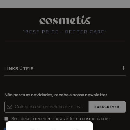
"BEST PRICE - BETTER CARE"
LINKS ÚTEIS
Não perca as novidades, receba a nossa newsletter.
Inscreva-
SUBSCREVER
se
na
Sim, desejo receber a newsletter da cosmetis com
Newsletter:
promoções, campanhas e novidades.