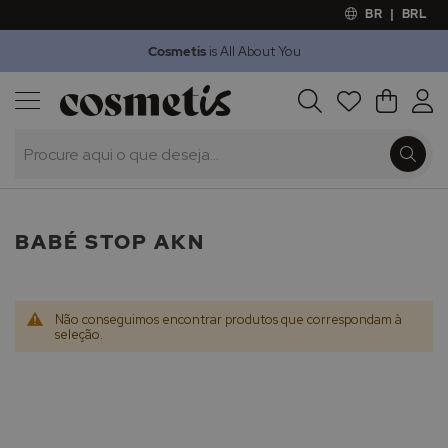
BR
|
BRL
Cosmetis
is All About You
Outlet
Procura
O Meu 
Marcas
Presentes
Minoxicapil
BABÉ STOP AKN
Não conseguimos encontrar produtos que correspondam à
seleção.