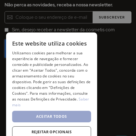
Não perca as novidades, receba a nossa newsletter.
Inscreva-
SUBSCREVER
se
na
Sim, desejo receber a newsletter da cosmetis com
Newsletter:
promoções, campanhas e novidades.
Este website utiliza cookies
Utilizamos cookies para melhorar a sua
experiência de navegação e fornecer
conteúdo e publicidade personalizados. Ao
clicar em "Aceitar Todos", concorda com o
armazenamento de cookies no seu
dispositivo. Pode gerir as suas definições de
cookies clicando em "Definições de
Cookies". Para mais informações, consulte
as nossas Definições de Privacidade.
Saber
mais
ACEITAR TODOS
REJEITAR OPCIONAIS