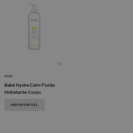
Adicionar
à
Lista
BABÉ
de
Babé Hydra Calm Fluido
Desejos
Hidratante Corpo
INDISPONÍVEL