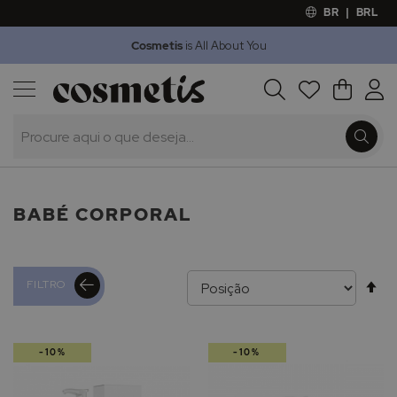
BR
|
BRL
Cosmetis
is All About You
Outlet
Procura
O Meu 
Marcas
Presentes
Minoxicapil
BABÉ CORPORAL
Al
FILTRO
pa
-10%
-10%
de