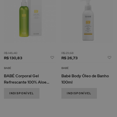
R$ 145,40
R$ 29,68
Adicionar
Ad
R$ 130,83
R$ 26,73
à
à
Lista
Li
BABÉ
BABÉ
de
d
BABÉ Corporal Gel
Babé Body Óleo de Banho
Desejos
De
Refrescante 100% Aloe
100ml
300ml
INDISPONÍVEL
INDISPONÍVEL