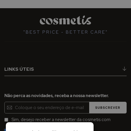
"BEST PRICE - BETTER CARE"
LINKS ÚTEIS
Não perca as novidades, receba a nossa newsletter.
Inscreva-
SUBSCREVER
se
na
Sim, desejo receber a newsletter da cosmetis com
Newsletter:
promoções, campanhas e novidades.