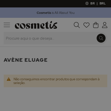
BR
|
BRL
Cosmetis
is All About You
Outlet
Procura
O Meu 
Marcas
Presentes
Minoxicapil
AVÈNE ELUAGE
Não conseguimos encontrar produtos que correspondam à
seleção.