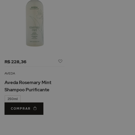
Adicionar
R$ 228,36
à
Lista
AVEDA
de
Aveda Rosemary Mint
Desejos
Shampoo Purificante
250ml
COMPRAR