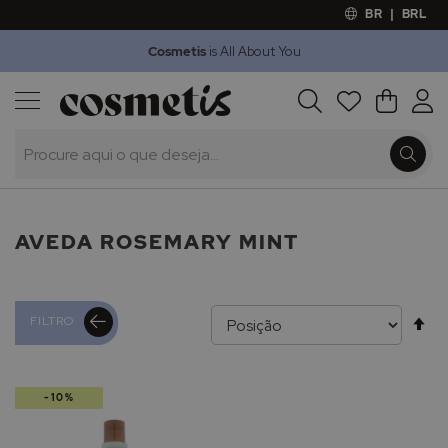
BR
|
BRL
Cosmetis
is All About You
Outlet
Procura
O Meu 
Marcas
Presentes
Minoxicapil
AVEDA ROSEMARY MINT
Al
FILTRO
pa
-10%
de