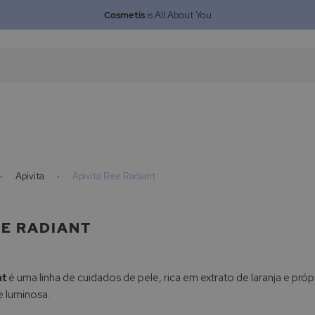
Cosmetis
is All About You
Apivita
Apivita Bee Radiant
EE RADIANT
nt
é uma linha de cuidados de pele, rica em extrato de laranja e próp
e luminosa.