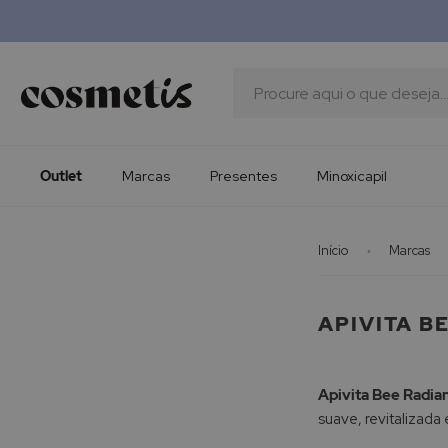
Outlet
Marcas
Presentes
Procura
Minoxicapil
Outlet
Marcas
Presentes
Minoxicapil
Início
Marcas
APIVITA B
Apivita Bee Radia
suave, revitalizada 