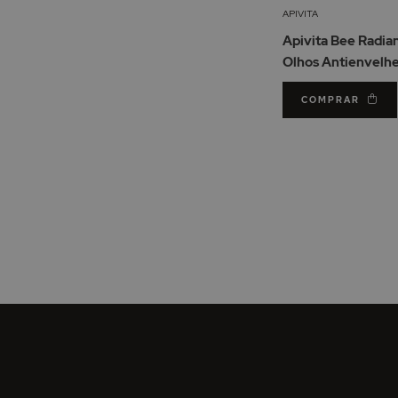
APIVITA
Apivita Bee Radia
Olhos Antienvelh
Antifadiga 15ml
COMPRAR