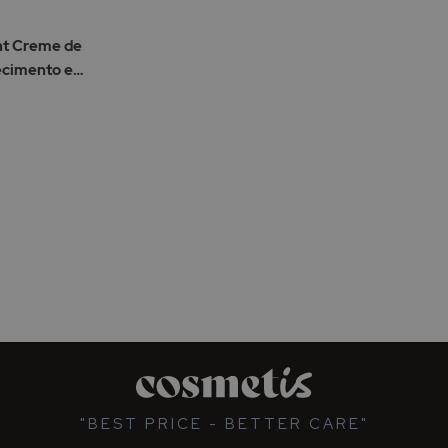
Lista
de
nt Creme de
Desejos
ecimento e
"BEST PRICE - BETTER CARE"