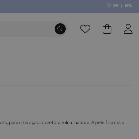
BR
|
BRL
O Meu Carri
PROCURA
olis, para uma ação protetora e iluminadora. A pele fica mais