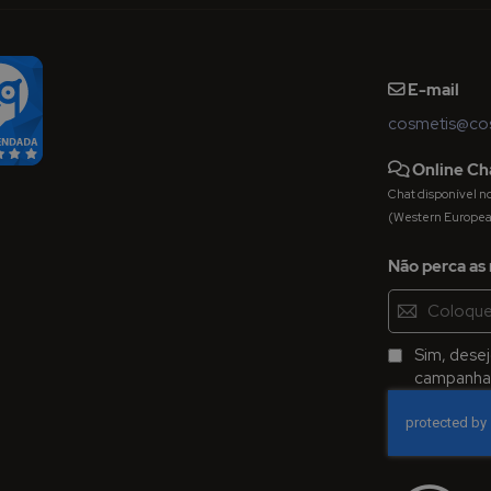
E-mail
cosmetis@cos
Online Ch
Chat disponível nos 
(Western Europe
Não perca as 
Inscreva-
se
na
Sim, dese
Newsletter:
campanhas