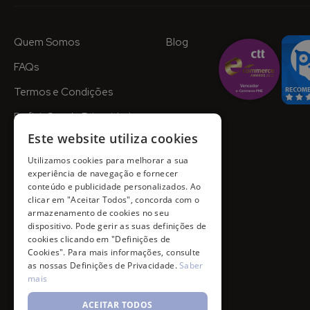
Quem Somos
Blog
FAQs
Termos e Condições
Definições de Privacidade
Este website utiliza cookies
Utilizamos cookies para melhorar a sua
experiência de navegação e fornecer
conteúdo e publicidade personalizados. Ao
clicar em "Aceitar Todos", concorda com o
armazenamento de cookies no seu
dispositivo. Pode gerir as suas definições de
cookies clicando em "Definições de
Cookies". Para mais informações, consulte
as nossas Definições de Privacidade.
Saber
mais
ACEITAR TODOS