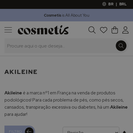
BR
|
BRL
Cosmetis
is All About You
Outlet
Procura
O Meu 
Marcas
Presentes
Minoxicapil
AKILEINE
Akileine
é a marca nº1 em França na venda de produtos
podológicos! Para cada problema de pés, como pés secos,
cansados, transpiração excessiva ou diabetes, há um
Akileine
para ajudar!
Al
FILTRO