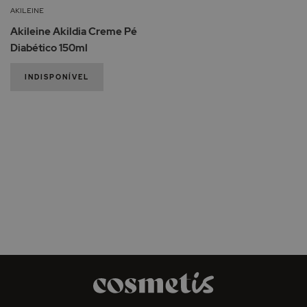
Lista
AKILEINE
de
Akileine Akildia Creme Pé
Desejos
Diabético 150ml
INDISPONÍVEL