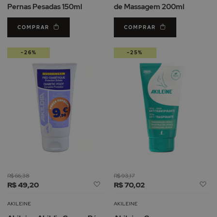
Pernas Pesadas 150ml
de Massagem 200ml
COMPRAR
COMPRAR
-26%
-25%
R$ 66,38
R$ 93,17
Adicionar
Ad
R$ 49,20
R$ 70,02
à
à
Lista
Li
AKILEINE
AKILEINE
de
d