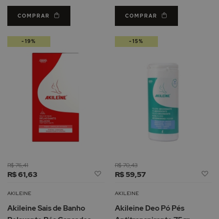
100ml
COMPRAR
COMPRAR
-19%
-15%
R$ 76,41
R$ 70,43
Adicionar
Ad
R$ 61,63
R$ 59,57
à
à
Lista
Li
AKILEINE
AKILEINE
de
d
Akileine Sais de Banho
Akileine Deo Pó Pés
Desejos
De