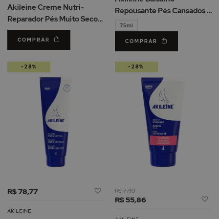
de
De
Akileine Creme Nutri-
Repousante Pés Cansados e
Desejos
Reparador Pés Muito Secos
Inchados
75ml
75ml
COMPRAR
COMPRAR
-28%
-28%
Adicionar
R$ 78,77
R$ 77,10
Ad
à
R$ 55,86
à
Lista
AKILEINE
Li
AKILEINE