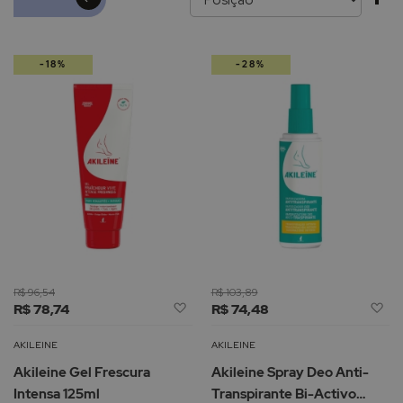
pa
-18%
-28%
de
R$ 96,54
R$ 103,89
Adicionar
Ad
R$ 78,74
R$ 74,48
à
à
Lista
Li
AKILEINE
AKILEINE
de
d
Akileine Gel Frescura
Akileine Spray Deo Anti-
Desejos
De
Intensa 125ml
Transpirante Bi-Activo