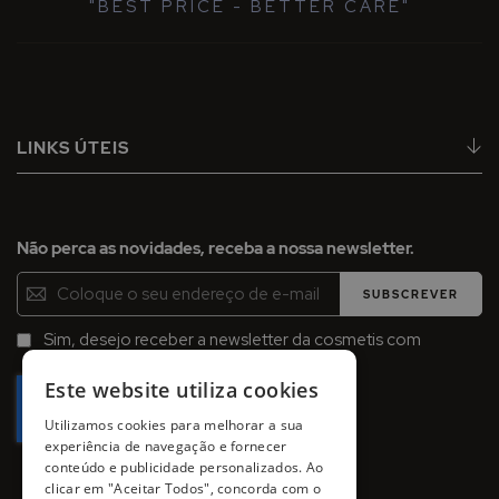
"BEST PRICE - BETTER CARE"
LINKS ÚTEIS
Não perca as novidades, receba a nossa newsletter.
Inscreva-
SUBSCREVER
se
na
Sim, desejo receber a newsletter da cosmetis com
Newsletter:
promoções, campanhas e novidades.
Este website utiliza cookies
Utilizamos cookies para melhorar a sua
experiência de navegação e fornecer
conteúdo e publicidade personalizados. Ao
clicar em "Aceitar Todos", concorda com o