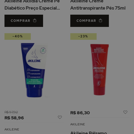
Akileine Akildia Creme Pé
Akileine Creme
Desejos
De
Diabético Preço Especial
Antitranspirante Pés 75ml
150ml
COMPRAR
COMPRAR
-40%
-23%
Ad
R$ 97,92
R$ 86,30
Adicionar
R$ 58,96
à
à
Li
AKILEINE
Lista
d
AKILEINE
Akileine Bálsamo