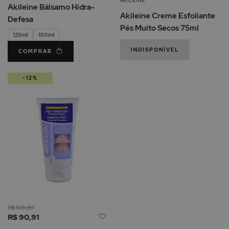
de
Akileine Bálsamo Hidra-
d
Desejos
Akileine Creme Esfoliante
Defesa
De
Pés Muito Secos 75ml
125ml
150ml
INDISPONÍVEL
COMPRAR
-12%
R$ 103,89
Adicionar
R$ 90,91
à