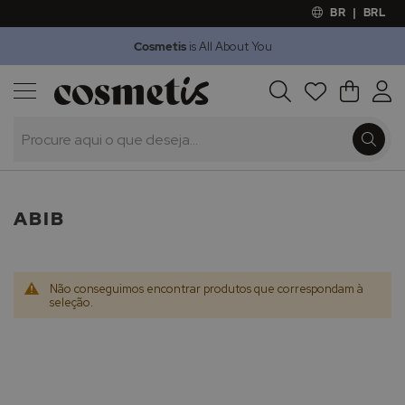
BR
|
BRL
Cosmetis
is All About You
Outlet
Procura
O Meu 
Marcas
Presentes
Minoxicapil
ABIB
Não conseguimos encontrar produtos que correspondam à
seleção.