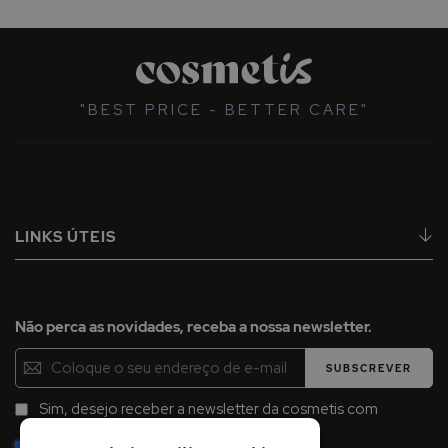
"BEST PRICE - BETTER CARE"
LINKS ÚTEIS
Não perca as novidades, receba a nossa newsletter.
Inscreva-
SUBSCREVER
se
na
Sim, desejo receber a newsletter da cosmetis com
Newsletter:
promoções, campanhas e novidades.